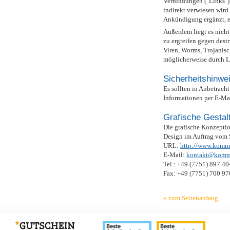
Verbindungen ("Links") 
indirekt verwiesen wir
Ankündigung ergänzt, e
Außerdem liegt es nich
zu ergreifen gegen des
Viren, Worms, Trojanisch
möglicherweise durch Li
Sicherheitshinwe
Es sollten in Anbetrach
Informationen per E-Ma
Grafische Gestal
Die grafische Konzept
Design im Auftrag vom S
URL:
http://www.kommu
E-Mail:
kontakt@kommu
Tel.: +49 (7751) 897 40
Fax: +49 (7751) 700 97
» zum Seitenanfang