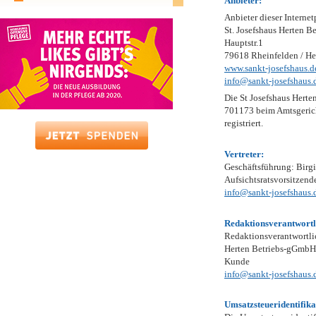
Anbieter:
Anbieter dieser Internet
St. Josefshaus Herten 
Hauptstr.1
79618 Rheinfelden / He
www.sankt-josefshaus.d
info@sankt-josefshaus.
Die St Josefshaus Hert
701173 beim Amtsgerich
registriert.
Vertreter:
Geschäftsführung: Birg
Aufsichtsratsvorsitzend
info@sankt-josefshaus.
Redaktionsverantwortl
Redaktionsverantwortlich
Herten Betriebs-gGmbH i
Kunde
info@sankt-josefshaus.
Umsatzsteueridentifik