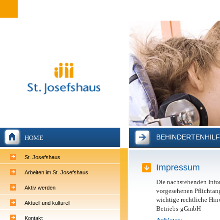
BEHINDERTENHIL
HOME
St. Josefshaus
Impressum
Arbeiten im St. Josefshaus
Die nachstehenden Infor
Aktiv werden
vorgesehenen Pflichtan
wichtige rechtliche Hinw
Aktuell und kulturell
Betriebs-gGmbH
Kontakt