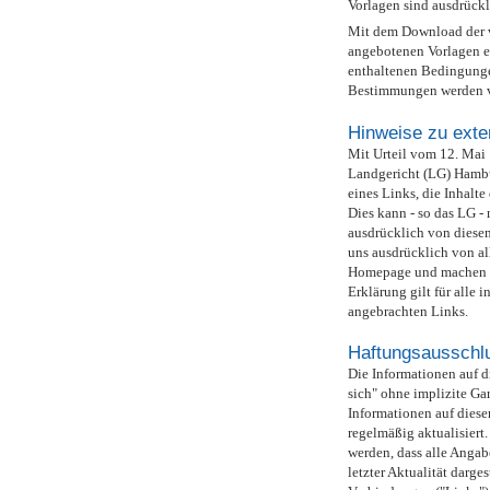
Vorlagen sind ausdrückl
Mit dem Download der v
angebotenen Vorlagen er
enthaltenen Bedingunge
Bestimmungen werden von
Hinweise zu exte
Mit Urteil vom 12. Mai 
Landgericht (LG) Hambu
eines Links, die Inhalte
Dies kann - so das LG -
ausdrücklich von diesen 
uns ausdrücklich von all
Homepage und machen un
Erklärung gilt für alle 
angebrachten Links.
Haftungsausschl
Die Informationen auf d
sich" ohne implizite Gar
Informationen auf diese
regelmäßig aktualisier
werden, dass alle Angabe
letzter Aktualität darges