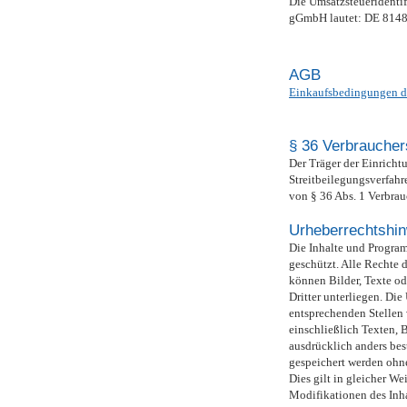
Die Umsatzsteueridentif
gGmbH lautet: DE 814
AGB
Einkaufsbedingungen de
§ 36 Verbraucher
Der Träger der Einrichtu
Streitbeilegungsverfahr
von § 36 Abs. 1 Verbrau
Urheberrechtshi
Die Inhalte und Program
geschützt. Alle Rechte d
können Bilder, Texte od
Dritter unterliegen. Die
entsprechenden Stellen 
einschließlich Texten, B
ausdrücklich anders best
gespeichert werden ohn
Dies gilt in gleicher Wei
Modifikationen des Inha