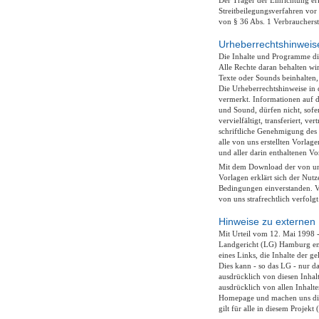
Der Träger der Einrichtung erk
Streitbeilegungsverfahren vor
von § 36 Abs. 1 Verbraucherst
Urheberrechtshinweis
Die Inhalte und Programme die
Alle Rechte daran behalten wir
Texte oder Sounds beinhalten,
Die Urheberrechtshinweise in 
vermerkt. Informationen auf di
und Sound, dürfen nicht, sofe
vervielfältigt, transferiert, v
schriftliche Genehmigung des H
alle von uns erstellten Vorlag
und aller darin enthaltenen Vo
Mit dem Download der von uns
Vorlagen erklärt sich der Nutz
Bedingungen einverstanden. 
von uns strafrechtlich verfolgt
Hinweise zu externen 
Mit Urteil vom 12. Mai 1998 -
Landgericht (LG) Hamburg en
eines Links, die Inhalte der ge
Dies kann - so das LG - nur d
ausdrücklich von diesen Inhalt
ausdrücklich von allen Inhalte
Homepage und machen uns dies
gilt für alle in diesem Projekt