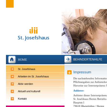
BEHINDERTENHILFE
HOME
St. Josefshaus
Impressum
Arbeiten im St. Josefshaus
Die nachstehenden Information
Pflichtangaben zur Anbieterke
Aktiv werden
Hinweise zur Internetpräsenz 
Anbieter:
Aktuell und kulturell
Anbieter dieser Internetpräsenz
Kontakt
St. Josefshaus Herten Betrie
Hauptstr.1
79618 Rheinfelden / Herten