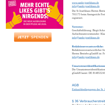
www.sankt-josefshaus.de
info@sankt-josefshaus.de
Die St Josefshaus Herten Bet
701173 beim Amtsgericht Freib
registriert.
Vertreter:
Geschäftsführung: Birgit Ack
Aufsichtsratsvorsitzender: Kla
info@sankt-josefshaus.de
Redaktionsverantwortliche:
Redaktionsverantwortlicher für
Herten Betriebs-gGmbH ist: F
info@sankt-josefshaus.de
Umsatzsteueridentifikation
Die Umsatzsteueridentifikatio
gGmbH lautet: DE 81485324
AGB
Einkaufsbedingungen der St. 
§ 36 Verbraucherstrei