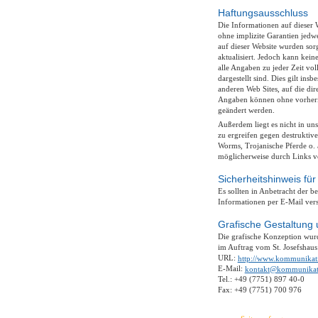
Haftungsausschluss
Die Informationen auf dieser W
ohne implizite Garantien jedwe
auf dieser Website wurden sor
aktualisiert. Jedoch kann kei
alle Angaben zu jeder Zeit volls
dargestellt sind. Dies gilt ins
anderen Web Sites, auf die dir
Angaben können ohne vorheri
geändert werden.
Außerdem liegt es nicht in u
zu ergreifen gegen destrukti
Worms, Trojanische Pferde o. ä
möglicherweise durch Links vo
Sicherheitshinweis fü
Es sollten in Anbetracht der b
Informationen per E-Mail ver
Grafische Gestaltung 
Die grafische Konzeption wu
im Auftrag vom St. Josefshaus
URL:
http://www.kommunikati
E-Mail:
kontakt@kommunikati
Tel.: +49 (7751) 897 40-0
Fax: +49 (7751) 700 976